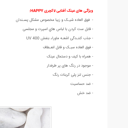
ویژگی های عینک آفتابی لاکچری HAPPY:
- فوق العاده شیـک و زیبا مخصوص مشکل پسـندان
- قابل ست كردن با لباس هاي اسپرت و مجلسی
- جذب کننـدگی اشعـه ماوراء بنفش UV 400
- فوق العاده سبـک و قابل انعـطاف
- همراه با کیف و دستمال عینک
- موجود در رنگ های پر طرفدار
- جنس لنز پلی کربنات رنگ
- ضد حساسیت
- ضد خش