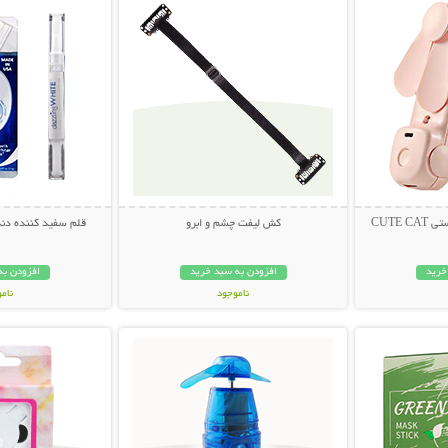
CUTE 
کش لیفت چشم و ابرو
قلم سفید کننده دندان ng White
خرید
افزودن به سبد خرید
افزودن به
ناموجود
نام
بیشتر
نمایش توضیحات بیشتر
نمایش توضی
49,000 تومان
249,000 تو