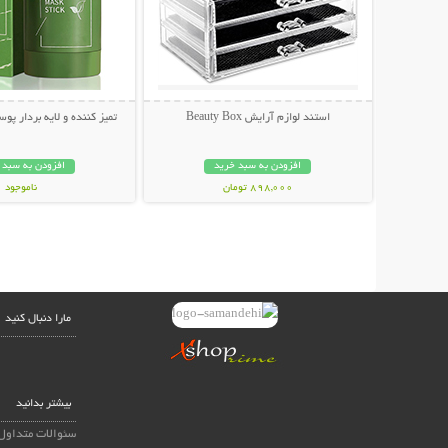
استند لوازم آرایش Beauty Box
تمیز کننده و لایه بردار پوست n Mask
افزودن به سبد خرید
افزودن به سبد 
898,000 تومان
ناموجود
99,000 تومان
مارا دنبال کنید
بیشتر بدانید
سئوالات متداول