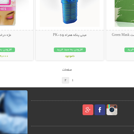
Gree
مینی پنکه همراه PK-65
مژه درخشا
خرید
افزودن به سبد خرید
افزودن به
ناموجود
39,000 توم
99,000 تومان
صفحات
2
1