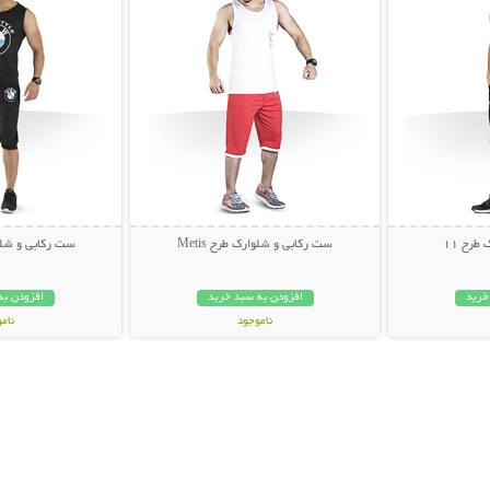
طرح 11
ست رکابی و شلوارک طرح Metis
ست رکابی و شلوار
خرید
افزودن به سبد خرید
افزودن به
ناموجود
نام
35,000 تومان
35,000 توم