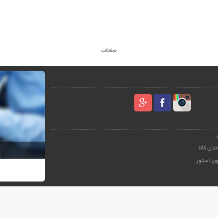
صفحات
ندن کالا
هن استور