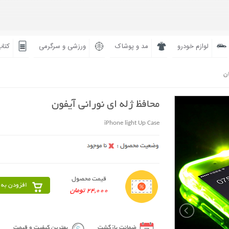
لوازم خودرو
مد و پوشاک
ورزشی و سرگرمی
کتاب
ان
محافظ ژله ای نورانی آیفون
iPhone light Up Case
قیمت محصول
افزودن به 
24,000 تومان
ضمانت بازگشت
بهترین کیفیت و قیمت