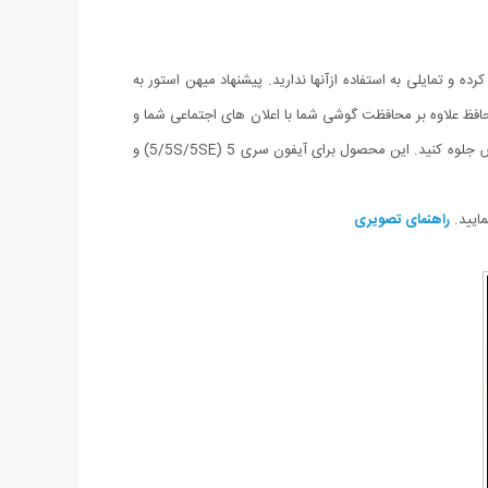
و تمایلی به استفاده ازآنها ندارید. پیشنهاد میهن استور به
ظ علاوه بر محافظت گوشی شما با اعلان های اجتماعی شما و
یا زنگ خوردن گوشی نورانی می شود و شما را سریع مطلع می نماید و جلوه ای خاص به گوشی شما می بخشد تا در میان دوستان خود متمایز و خاص جلوه کنید. این محصول برای آیفون سری 5 (5/5S/5SE) و
راهنمای تصویری