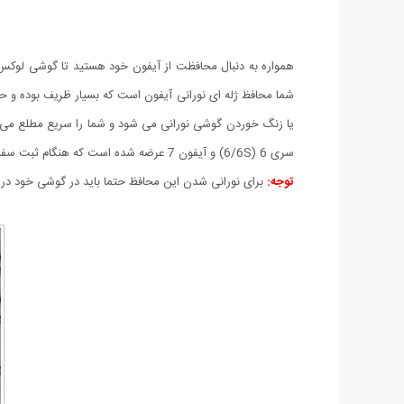
همواره به دنبال محافظت از آیفون خود هستید تا گوشی لوکس و 
شما محافظ ژله ای نورانی آیفون است که بسیار ظریف بوده و
سری 6 (6/6S) و آیفون 7 عرضه شده است که هنگام ثبت سفارش می توانید مدل مورد نظر خود را در سبد خرید انتخاب کنید.
توجه:
برای نورانی شدن این محافظ حتما باید در گوشی خود در بخش General و در قسمت Accessibility گزینه LED Flash for Alerts ر