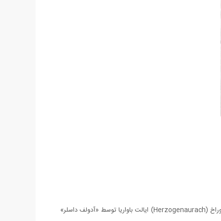
آدیداس شرکتی آلمانی است که در زمینه طراحی و تولید کفش‌های اسپرت، پوشاک و لوازم جانبی ورزشی فعالیت دارد. این شرکت در شهر هرتزوگن آوراخ (Herzogenaurach) ایالت باواریا توسط «آدولف داسلر»