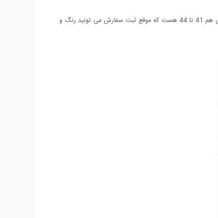
ویژگی بعدی داشتن کفی دوخته شده هستش که باعث استحکام بالاتر کفش شده. این کفش در 2 رنگ آبی و خاکستری عرضه شده و سایز بندی اون هم 41 تا 44 هست که موقع ثبت سفارش می تونید رنگ و