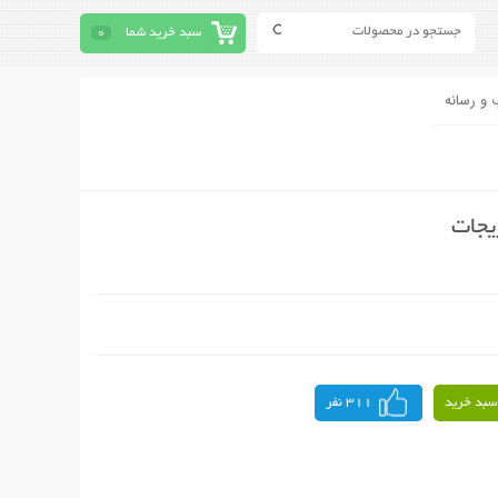
سبد خرید شما
0
 و رسانه
یجات
سبد خرید
311 نفر