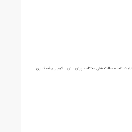
ت فانوسی (با نور های قرمز یا سفید) و یا روشنایی به عنوان چراغ قوه معمولی (در هر 2 روش استفاده قابلیت تنظیم حالت های مختلف: پرنور ، نور ملایم و چشمک زن