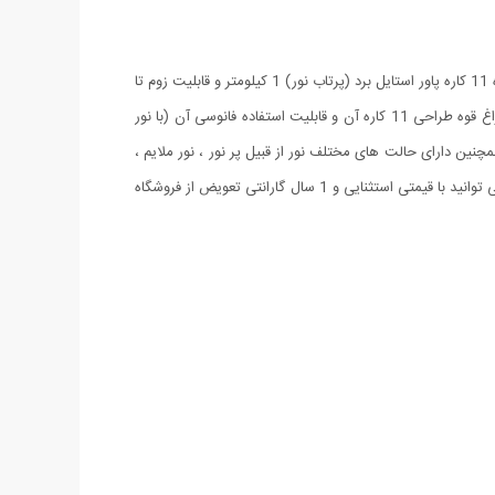
چراغ قوه چند کاره پاور استایل یک چراغ قوه ی کامل و تمام عیار هست چرا که هر انتظاری از چراغ قوه دارید برای شما فراهم خواهد ساخت. چراغ قوه 11 کاره پاور استایل برد (پرتاب نور) 1 کیلومتر و قابلیت زوم تا
3000 برابر را دارا می باشد. جنس بدنه این چراغ قوه آلیاژ آلومینیوم مقاوم بوده و از یک باطری شارژی ۳٫۷ ولتی بهره می برد. از ویژگی های این چراغ قوه طراحی 11 کاره آن و قابلیت استفاده فانوسی آن (با نور
چنین دارای حالت های مختلف نور از قبیل پر نور ، نور ملایم ،
نور کم و چشمک زن یا حالت خطر می باشد. همچنین این محصول دارای 2 شارژر برق شهری و فندکی اتومبیل می باشد. این محصول را هم اکنون می توانید با قیمتی استثنایی و 1 سال گارانتی تعویض از فروشگاه