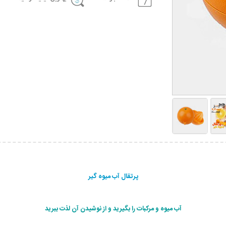
پرتقال آب ميوه گير
آب ميوه و مركبات را بگيريد و از نوشیدن آن لذت ببريد