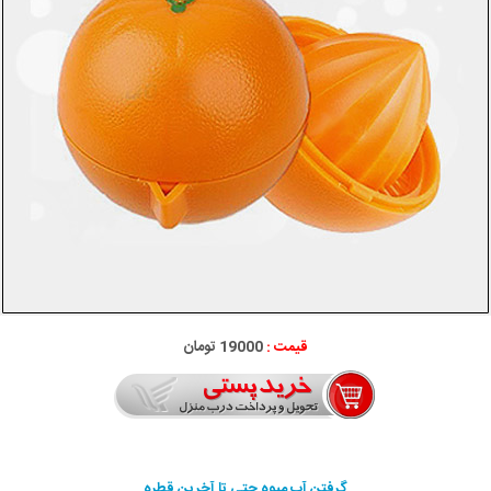
قیمت :
19000 تومان
گرفتن آب ميوه حتي تا آخرين قطره