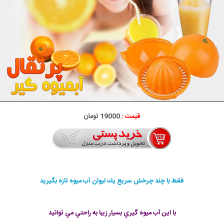
قیمت :
19000 تومان
فقط با چند چرخش سريع يك ليوان آب ميوه تازه بگيريد
با اين آب ميوه گيري بسيار زيبا به راحتي مي توانيد