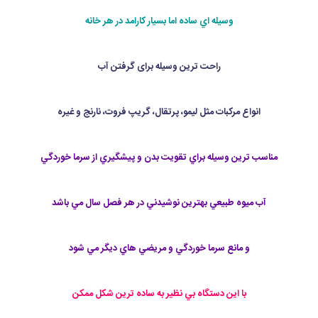
وسيله اي ساده اما بسيار كارامد در هر خانه
راحت ترين وسيله برای گرفتن آب
انواع مركبات مثل ليمو، پرتقال، گريپ فروت، نارنج و غيره
مناسب ترين وسيله براي تقويت بدن و پيشگيري از سرما خوردگي
آب ميوه طبيعي بهترين نوشيدني در هر فصل سال مي باشد
و مانع سرما خوردگي و مريضي هاي ديگر مي شود
با اين دستگاه بي نظير به ساده ترين شكل ممكن