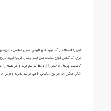
امروزه استفاده از آب ميوه هاي طبيعي، بدون اسانس و افزودنيه
براي آب گرفتن انواع مركبات مثل ليمو پرتقال گريپ فروت نارنج و 
كافيست پرتقال یا لیمو را از وسط دو نيم كرده و هر نصفه را 
شكل ممكن آب هر نوع مركباتي را مي توانيد بگيريد و نوش جان