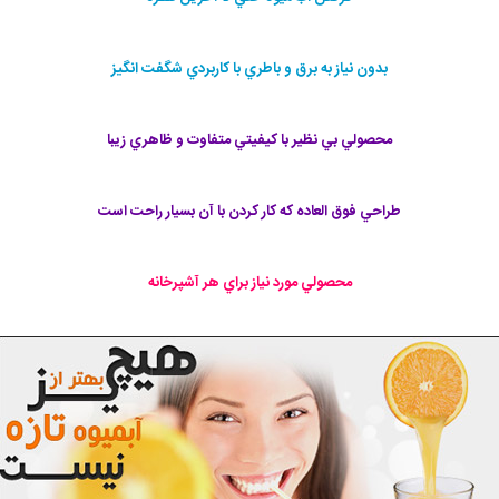
بدون نياز به برق و باطري با كاربردي شگفت انگيز
محصولي بي نظير با كيفيتي متفاوت و ظاهري زيبا
طراحي فوق العاده كه كار كردن با آن بسيار راحت است
محصولي مورد نياز براي هر آشپرخانه