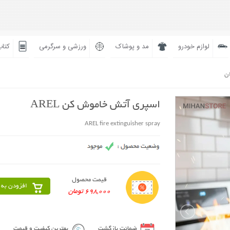
لوازم خودرو
مد و پوشاک
ورزشی و سرگرمی
کتاب
ان
اسپری آتش خاموش کن AREL
AREL fire extinguisher spray
قیمت محصول
افزودن به 
698,000 تومان
ضمانت بازگشت
بهترین کیفیت و قیمت