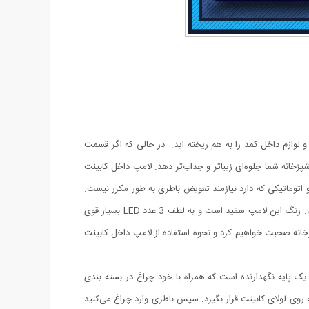
و لوازم داخل کمد را به هم ریخته اید. در حالی که اگر قسمت
زخانه شما جلوه‌ای زیباتر و جذاب‌تر دهد. لامپ داخل کابینت
 اتوماتیکی که دارد نیازمند تعویض باطری به طور مکرر نیست.
این لامپ برای تامین انرژی موردنیاز از 1 عدد باطری استفاده می‌کند. لامپ داخل کابینت اشپزخانه از جنس پلاستیک است و دارای 3 عدد LED است. رنگ این لامپ سفید است و به لطف 3 عدد LED بسیار قوی
زخانه صحبت خواهیم کرد و نحوه استفاده از لامپ داخل کابینت
یک پایه نگهدارنده است که همراه با خود چراغ در بسته بندی
ه روی لولای کابینت قرار بگیرد. سپس باطری وارد چراغ می‌کنید