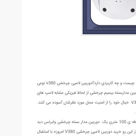
احتمالا نام دوربین های لامپی چرخشی به گوشتان خورده است و با شنیدن نام این دستگاه این سوال در ذهنتان نقش بسته که دوربین لامپی چرخشی چیست و چه کاربردی دارد؟دوربین لامپی چرخشی v380 نوعی
بین مداربسته بیسیم چرخشی از لحاظ فیزیکی مشابه لامپ های
قدیمی پر مصرف است. به طور دقیق تر باید گفت دوربین مدار بسته در داخل حفاظ لامپ واقع شده است. کاربران با خرید دوربین لامپی چرخشی V380 خیال خود را از امنیت محل مورد نظرشان آسوده می کنند.
دوربین مداربسته چرخشی بی سیم، از گونه ی چشم ماهی یا فیش ای است و دید بسیار وسیع 360 درجه ارائه می کند. به عنوان مثال برای یک محوطه ی 100 متری یک دوربین مدار بسته چرخشی وایرلس دید
کامل و دقیقی ارائه می دهد. ویژگی دید وسیع و 360 درجه ای که این دوربین مدار بسته عرضه می کند مهم ترین امتیازهای این نوع دوربین است. از این رو خرید دوربین لامپی چرخشی V380 امروزه با استقبال