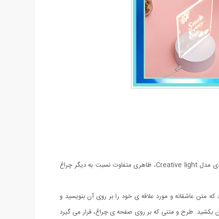
چراغ خواب ها به محیط اطراف خود و اتاق خواب، نور زیبایی می بخشند و به افراد در داشتن خوابی آرام و عمیق کمک می کنند. چراغ خواب سه بعدی مدل Creative light، ظاهری متفاوت نسبت به دیگر چراغ
 شما این امکان را می دهد که متن عاشقانه و مورد علاقه ی خود را بر روی آن بنویسید و
ن بکشید. طرح و متنی که بر روی صفحه ی چراغ، قرار می گیرد