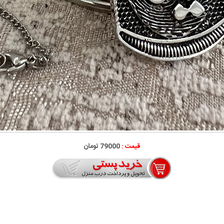
قیمت :
79000 تومان