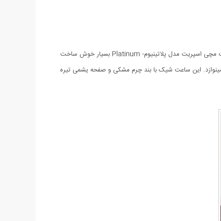
ساعت مچی اسپریت مدل پلاتینیوم- Platinum بهترین و مناسب ترین هدیه در مناسبت های ویژه ای مانند نامزدی، ازدواج و یا تولد می باشد. ساعت مچی اسپریت مدل پلاتینیوم- Platinum بسیار خوش ساخت
ینوازد. این ساعت شیک با بند چرم مشکی و صفحه یشمی تیره