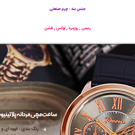
جنس بند : چرم صنعتی
رسمی , روزمره , لوکس , فشن