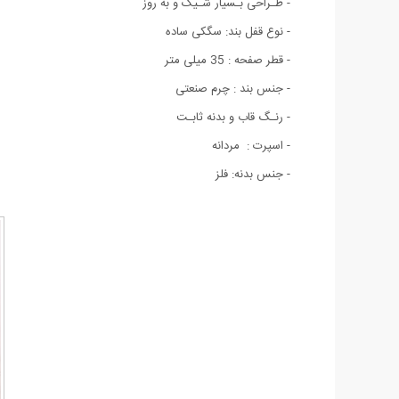
- طـراحی بـسیار شـیک و به روز
- نوع قفل بند: سگکی ساده
- قطر صفحه : 35 میلی متر
- جنس بند : چرم صنعتی
- رنـگ قاب و بدنه ثابـت
- اسپرت : مردانه
- جنس بدنه: فلز