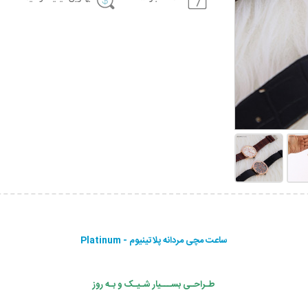
ساعت مچی مردانه پلاتینیوم - Platinum
طـراحـی بســـیار شـیـک و بـه روز