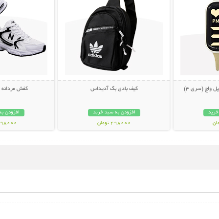
کیف بادی بگ آدیداس
کفش مردانه New Balance
خرید
افزودن به سبد خرید
افزودن به
498000 تومان
1198000 تو