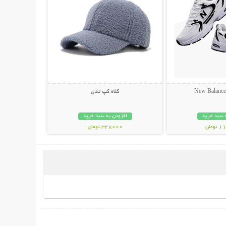
کلاه کپ تدی
 سبد خرید
افزودن به سبد خرید
مان
348000 تومان