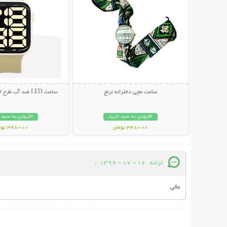
ساعت مچی دخترانه ترنج
ساعت LED ضد آب طرح اپل واچ (سری 3)
افزودن به سبد خرید
افزودن به سبد 
348000 تومان
398000 تومان
ترانه
16 - 07 - 1399
:
عالی