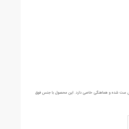
یی طرح LOHH را می توان نام برد. این تی شرت با انواع لباس ست شده و هماهنگی خاصی دارد. این محصول با جنس فوق