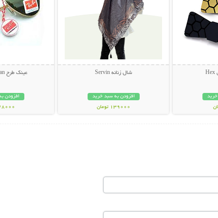
H
شال زنانه Servin
عینک طرح Ray.Ban خلبانی
خرید
افزودن به سبد خرید
افزودن به
139000 تومان
348000 تو