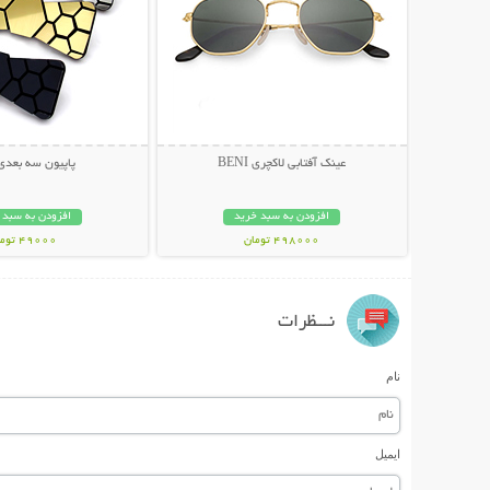
عینک آفتابی لاکچری BENI
پاپیون سه بعدی ex
افزودن به سبد خرید
افزودن به سبد 
498000 تومان
49000 تومان
نـــظرات
نام
ایمیل